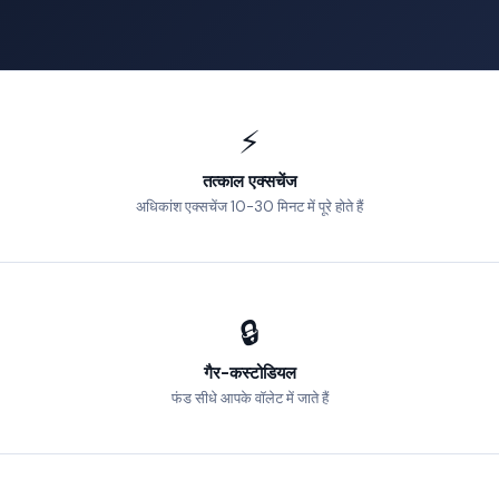
⚡
तत्काल एक्सचेंज
अधिकांश एक्सचेंज 10-30 मिनट में पूरे होते हैं
🔒
गैर-कस्टोडियल
फंड सीधे आपके वॉलेट में जाते हैं