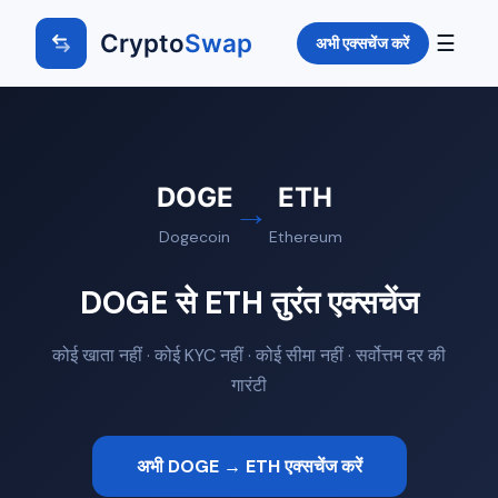
Crypto
Swap
☰
अभी एक्सचेंज करें
DOGE
ETH
→
Dogecoin
Ethereum
DOGE से ETH तुरंत एक्सचेंज
कोई खाता नहीं · कोई KYC नहीं · कोई सीमा नहीं · सर्वोत्तम दर की
गारंटी
अभी DOGE → ETH एक्सचेंज करें