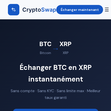
Crypto
Swap
☰
Échanger maintenant
BTC
XRP
→
Bitcoin
XRP
Échanger BTC en XRP
instantanément
Sans compte · Sans KYC · Sans limite max · Meilleur
taux garanti