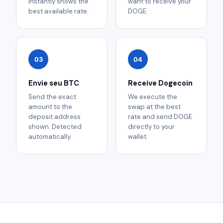
instantly shows the
want to receive your
best available rate.
DOGE.
03
04
Envie seu BTC
Receive Dogecoin
Send the exact
We execute the
amount to the
swap at the best
deposit address
rate and send DOGE
shown. Detected
directly to your
automatically.
wallet.