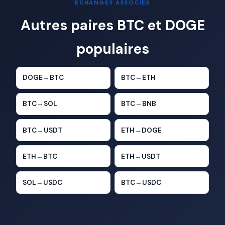
ÉCHANGES ASSOCIÉS
Autres paires BTC et DOGE
populaires
DOGE
→
BTC
BTC
→
ETH
BTC
→
SOL
BTC
→
BNB
BTC
→
USDT
ETH
→
DOGE
ETH
→
BTC
ETH
→
USDT
SOL
→
USDC
BTC
→
USDC