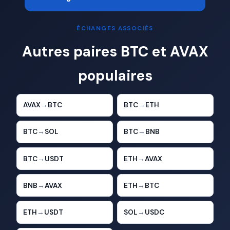
ÉCHANGES ASSOCIÉS
Autres paires BTC et AVAX
populaires
AVAX
→
BTC
BTC
→
ETH
BTC
→
SOL
BTC
→
BNB
BTC
→
USDT
ETH
→
AVAX
BNB
→
AVAX
ETH
→
BTC
ETH
→
USDT
SOL
→
USDC