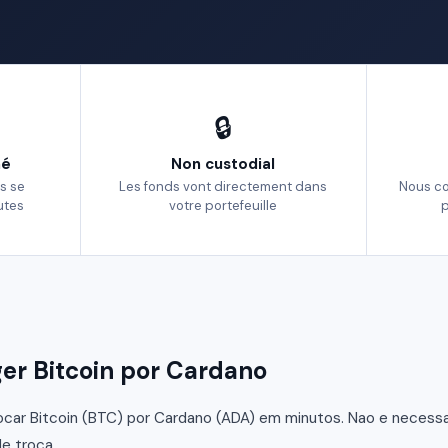
🔒
né
Non custodial
s se
Les fonds vont directement dans
Nous c
utes
votre portefeuille
p
r Bitcoin por Cardano
car Bitcoin (BTC) por Cardano (ADA) em minutos. Nao e necessari
e troca.