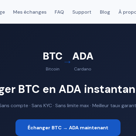
ge
Mes échanges
FAQ
Support
Blog
À prop
BTC
ADA
→
Bitcoin
Cardano
ger BTC en ADA instanta
Sans compte · Sans KYC · Sans limite max · Meilleur taux garant
Échanger BTC → ADA maintenant