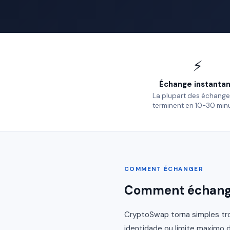
⚡
Échange instanta
La plupart des échange
terminent en 10-30 min
COMMENT ÉCHANGER
Comment échange
CryptoSwap torna simples tro
identidade ou limite maximo d