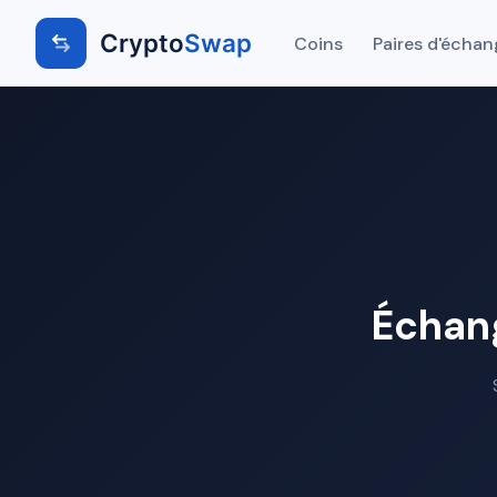
Crypto
Swap
Coins
Paires d'échan
Échan