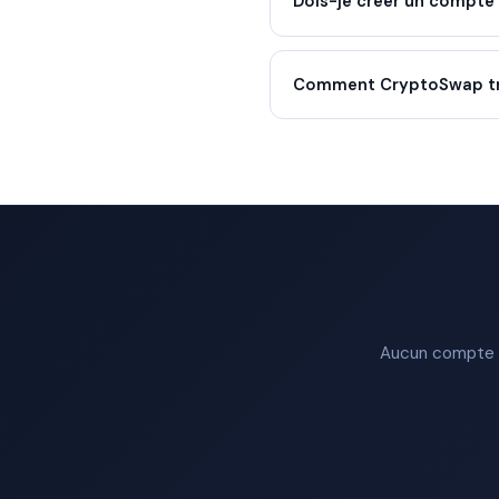
Dois-je créer un compte
Comment CryptoSwap trou
Aucun compte re