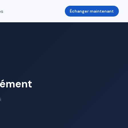
os
Échanger maintenant
nément
i