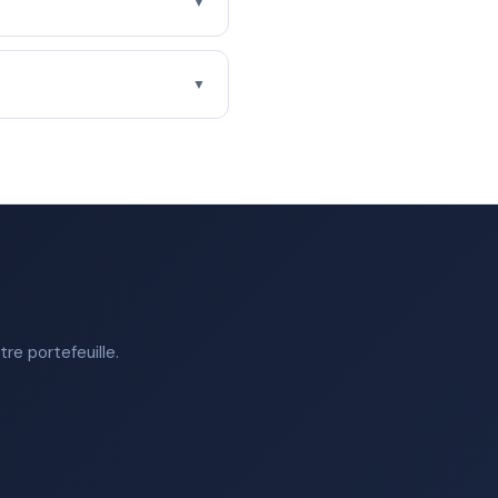
▼
▼
re portefeuille.