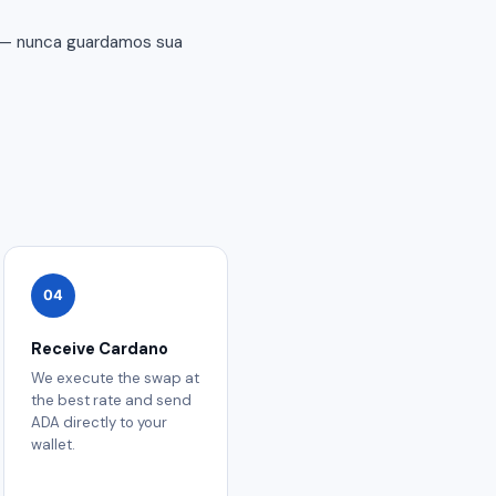
r — nunca guardamos sua
04
Receive Cardano
We execute the swap at
the best rate and send
ADA directly to your
wallet.