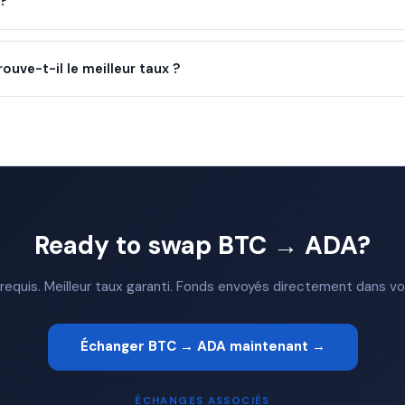
 ?
ve-t-il le meilleur taux ?
Ready to swap BTC → ADA?
quis. Meilleur taux garanti. Fonds envoyés directement dans vot
Échanger BTC → ADA maintenant →
ÉCHANGES ASSOCIÉS