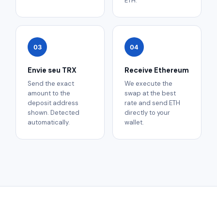
ETH.
03
04
Envie seu TRX
Receive Ethereum
Send the exact
We execute the
amount to the
swap at the best
deposit address
rate and send ETH
shown. Detected
directly to your
automatically.
wallet.