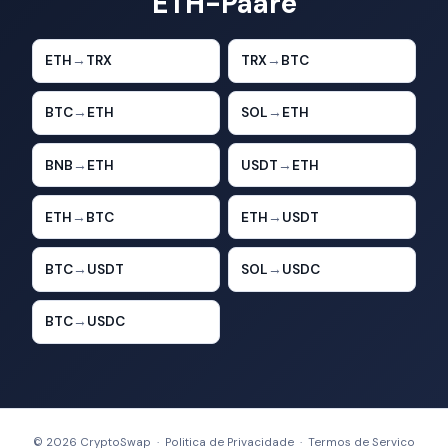
ETH-Paare
ETH
→
TRX
TRX
→
BTC
BTC
→
ETH
SOL
→
ETH
BNB
→
ETH
USDT
→
ETH
ETH
→
BTC
ETH
→
USDT
BTC
→
USDT
SOL
→
USDC
BTC
→
USDC
© 2026 CryptoSwap ·
Politica de Privacidade
·
Termos de Servico