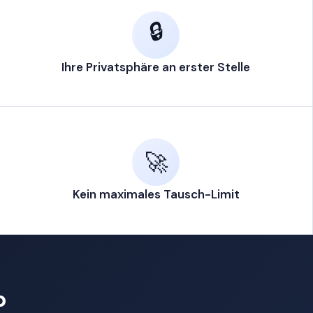
🔒
ypto
? senden
esse ein
Ihre Privatsphäre an erster Stelle
LET-ADRESSE
📋 Einfügen
🚀
 Adresse. Kein Konto erforderlich — wir
Kein maximales Tausch-Limit
ine Kryptowährung.
ter address above to continue
p