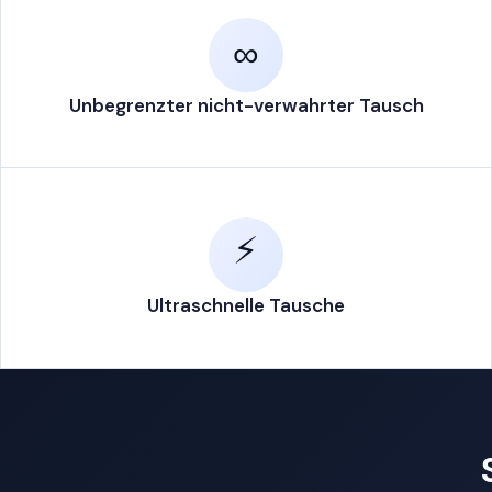
∞
DE
Konfi
1
Unbegrenzter nicht-verwahrter Tausch
Ziel
Ei
2
An Ad
⚡
B
3
Tausch
Ultraschnelle Tausche
D
D