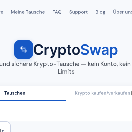
re
Meine Tausche
FAQ
Support
Blog
Über un
Crypto
Swap
 und sichere Krypto-Tausche — kein Konto, kein 
Limits
Tauschen
Krypto kaufen/verkaufen
T
H
▼