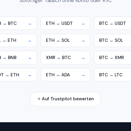
Sofortiger Tausch ohne Konto oder KYC
H → BTC
→
ETH → USDT
→
BTC → USDT
L → ETH
→
ETH → SOL
→
BTC → SOL
H → BNB
→
XMR → BTC
→
BTC → XMR
DT → ETH
→
ETH → ADA
→
BTC → LTC
⭐ Auf Trustpilot bewerten