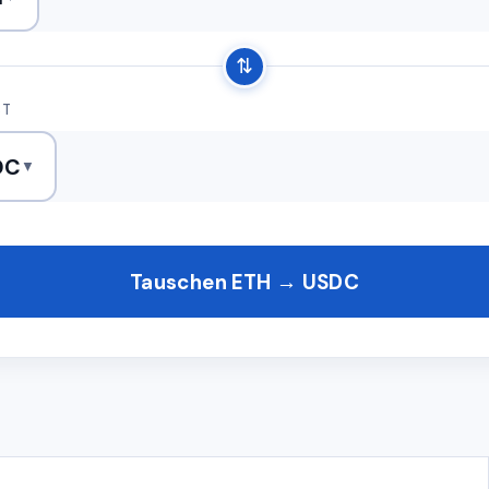
⇅
ST
DC
▼
Tauschen ETH → USDC