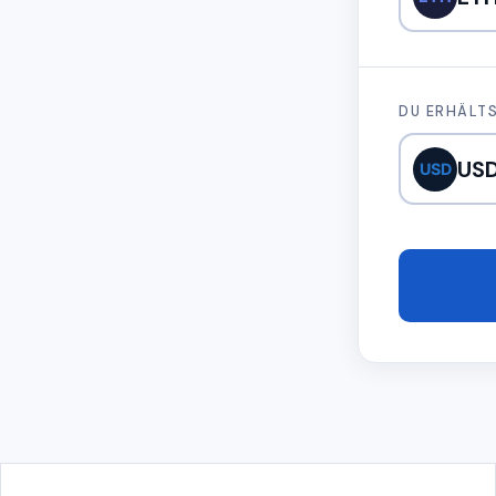
DU ERHÄLT
US
USD