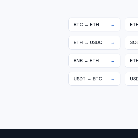
BTC → ETH
→
ET
ETH → USDC
→
SO
BNB → ETH
→
ET
USDT → BTC
→
US