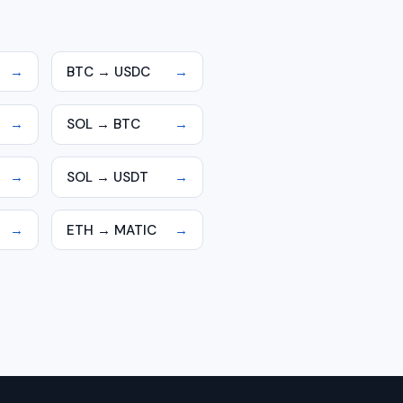
→
BTC → USDC
→
→
SOL → BTC
→
→
SOL → USDT
→
→
ETH → MATIC
→