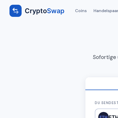
Crypto
Swap
Coins
Handelspaa
Sofortige
DU SENDES
ET
ETH