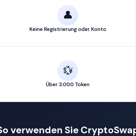
👤
IN TAUSCH
Wohin sollen wir deine
cr
📬
Gib deine Ziel-Wallet-Adr
gurieren
Keine Registrierung oder Konto
 festlegen
ZIEL-WAL
nzahlung
resse senden
💱
estätigen
 wird verarbeitet
Deine Mittel gehen direkt an diese
🔒
Über 3.000 Token
halten nie de
U SENDEST
—
U ERHÄLTST
Abbrechen
En
—
So verwenden Sie CryptoSwa