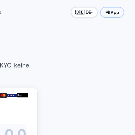
s
🇩🇪 DE
📲 App
▾
KYC, keine

VISA
Pay