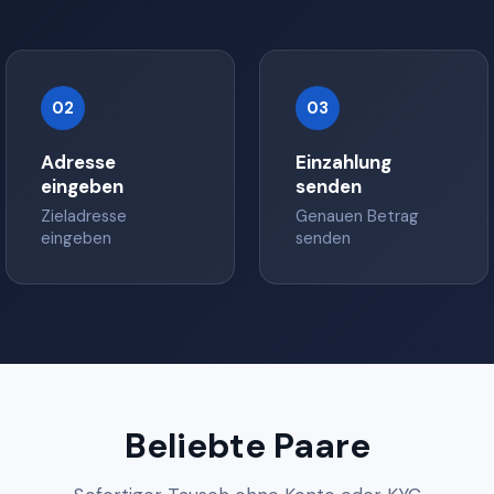
02
03
Adresse
Einzahlung
eingeben
senden
Zieladresse
Genauen Betrag
eingeben
senden
Beliebte Paare