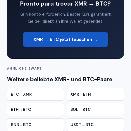
Pronto para trocar XMR → BTC?
Kein Konto erforderlich. Bester Kurs garantiert.
Gelder direkt an Ihre Wallet gesendet.
XMR → BTC jetzt tauschen →
ÄHNLICHE SWAPS
Weitere beliebte XMR- und BTC-Paare
BTC
→
XMR
XMR
→
ETH
ETH
→
BTC
SOL
→
BTC
BNB
→
BTC
USDT
→
BTC