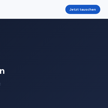
Jetzt tauschen
en
t