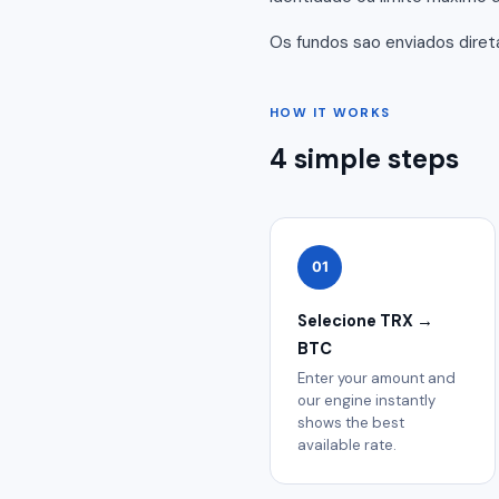
Os fundos sao enviados diret
HOW IT WORKS
4 simple steps
01
Selecione TRX →
BTC
Enter your amount and
our engine instantly
shows the best
available rate.