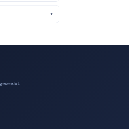
▼
t gesendet.