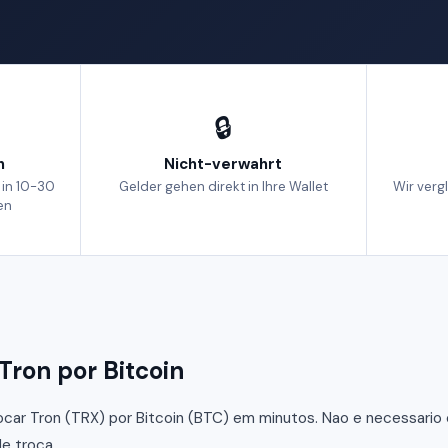
🔒
h
Nicht-verwahrt
 in 10-30
Gelder gehen direkt in Ihre Wallet
Wir verg
en
Tron por Bitcoin
car Tron (TRX) por Bitcoin (BTC) em minutos. Nao e necessario c
e troca.