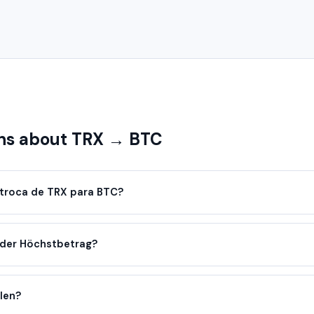
s about TRX → BTC
troca de TRX para BTC?
oder Höchstbetrag?
llen?