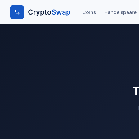
Crypto
Swap
Coins
Handelspaare
T