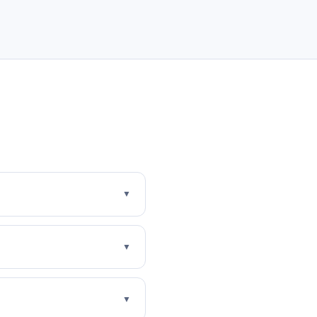
▼
▼
▼