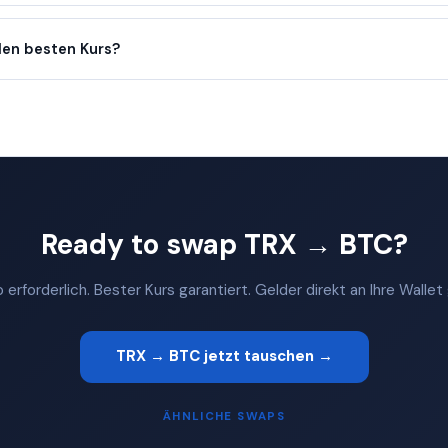
en besten Kurs?
Ready to swap TRX → BTC?
 erforderlich. Bester Kurs garantiert. Gelder direkt an Ihre Walle
TRX → BTC jetzt tauschen →
ÄHNLICHE SWAPS