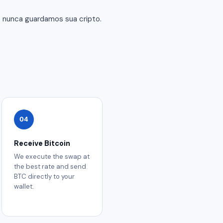
— nunca guardamos sua cripto.
04
Receive Bitcoin
We execute the swap at
the best rate and send
BTC directly to your
wallet.