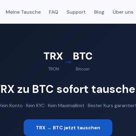
Meine Tausche
FAQ
Support
Blog
Über uns
TRX
BTC
→
TRON
Bitcoin
RX zu BTC sofort tausch
Kein Konto · Kein KYC · Kein Maximallimit · Bester Kurs garantier
TRX → BTC jetzt tauschen