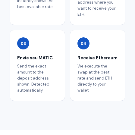
instantly shows the
address where you
best available rate.
want to receive your
ETH.
03
04
Envie seu MATIC
Receive Ethereum
Send the exact
We execute the
amount to the
swap at the best
deposit address
rate and send ETH
shown. Detected
directly to your
automatically.
wallet.