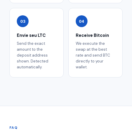
03
04
Envie seu LTC
Receive Bitcoin
Send the exact
We execute the
amount to the
swap at the best
deposit address
rate and send BTC
shown. Detected
directly to your
automatically.
wallet.
FAQ