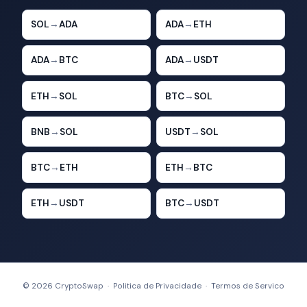
SOL
→
ADA
ADA
→
ETH
ADA
→
BTC
ADA
→
USDT
ETH
→
SOL
BTC
→
SOL
BNB
→
SOL
USDT
→
SOL
BTC
→
ETH
ETH
→
BTC
ETH
→
USDT
BTC
→
USDT
© 2026 CryptoSwap ·
Politica de Privacidade
·
Termos de Servico