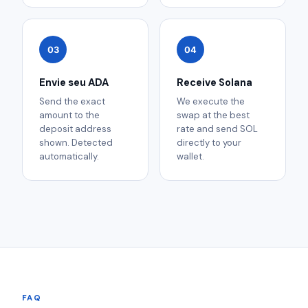
03
04
Envie seu ADA
Receive Solana
Send the exact
We execute the
amount to the
swap at the best
deposit address
rate and send SOL
shown. Detected
directly to your
automatically.
wallet.
FAQ