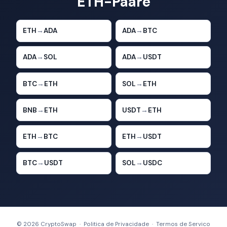
ETH-Paare
ETH
→
ADA
ADA
→
BTC
ADA
→
SOL
ADA
→
USDT
BTC
→
ETH
SOL
→
ETH
BNB
→
ETH
USDT
→
ETH
ETH
→
BTC
ETH
→
USDT
BTC
→
USDT
SOL
→
USDC
© 2026 CryptoSwap ·
Politica de Privacidade
·
Termos de Servico