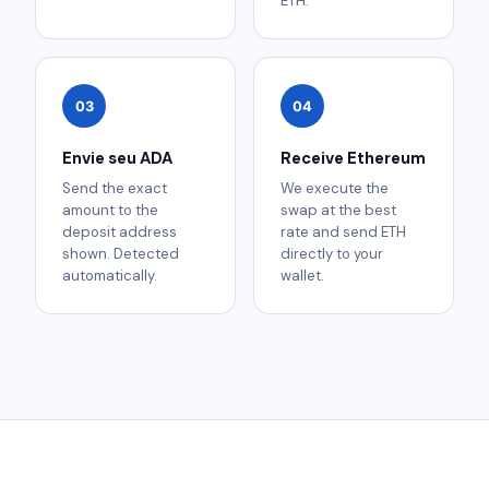
ETH.
03
04
Envie seu ADA
Receive Ethereum
Send the exact
We execute the
amount to the
swap at the best
deposit address
rate and send ETH
shown. Detected
directly to your
automatically.
wallet.