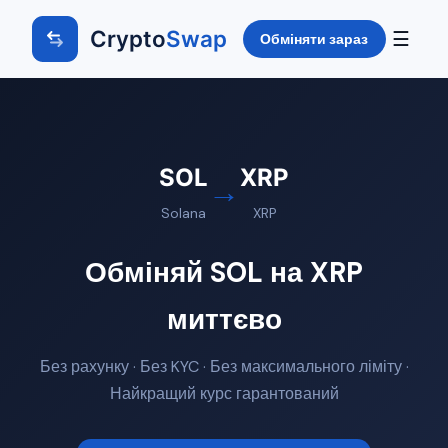
Crypto
Swap
☰
Обміняти зараз
SOL
XRP
→
Solana
XRP
Обміняй SOL на XRP
миттєво
Без рахунку · Без KYC · Без максимального ліміту ·
Найкращий курс гарантований