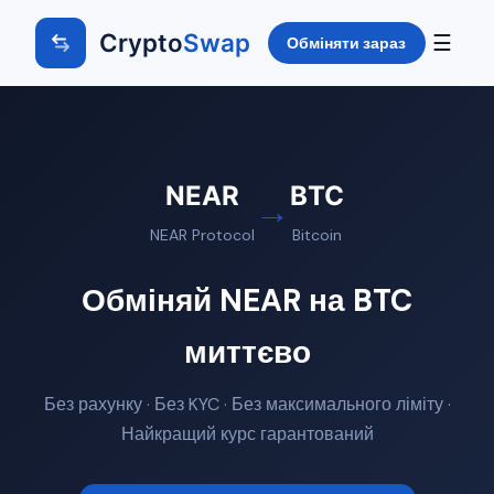
Crypto
Swap
☰
Обміняти зараз
NEAR
BTC
→
NEAR Protocol
Bitcoin
Обміняй NEAR на BTC
миттєво
Без рахунку · Без KYC · Без максимального ліміту ·
Найкращий курс гарантований