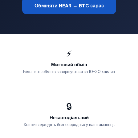
Обміняти NEAR → BTC зараз
⚡
Миттєвий обмін
Більшість обмінів завершується за 10-30 хвилин
🔒
Некастодіальний
Кошти надходять безпосередньо у ваш гаманець