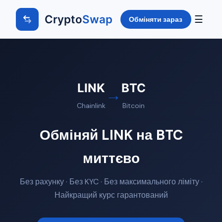
Crypto
Swap
☰
Обміняти зараз
LINK
BTC
→
Chainlink
Bitcoin
Обміняй LINK на BTC
миттєво
Без рахунку · Без KYC · Без максимального ліміту ·
Найкращий курс гарантований