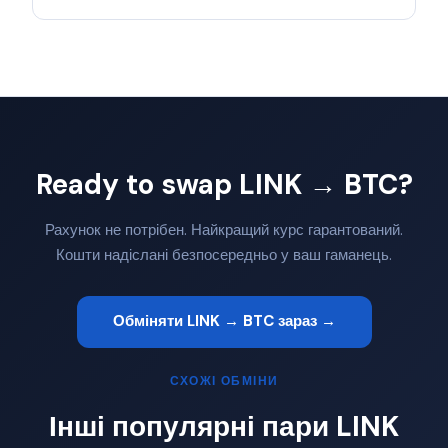
Ready to swap LINK → BTC?
Рахунок не потрібен. Найкращий курс гарантований.
Кошти надіслані безпосередньо у ваш гаманець.
Обміняти LINK → BTC зараз →
СХОЖІ ОБМІНИ
Інші популярні пари LINK