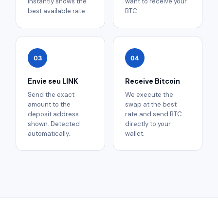
instantly shows the
want to receive your
best available rate.
BTC.
03
04
Envie seu LINK
Receive Bitcoin
Send the exact
We execute the
amount to the
swap at the best
deposit address
rate and send BTC
shown. Detected
directly to your
automatically.
wallet.