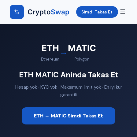
Crypto
Swap
☰
Simdi Takas Et
ETH
MATIC
→
Ethereum
Polygon
ETH MATIC Aninda Takas Et
Hesap yok · KYC yok · Maksimum limit yok · En iyi kur
garantili
ETH → MATIC Simdi Takas Et