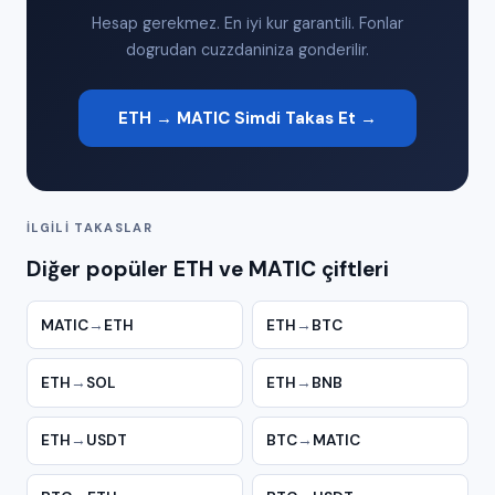
Hesap gerekmez. En iyi kur garantili. Fonlar
dogrudan cuzzdaniniza gonderilir.
ETH → MATIC Simdi Takas Et →
İLGILI TAKASLAR
Diğer popüler ETH ve MATIC çiftleri
MATIC
→
ETH
ETH
→
BTC
ETH
→
SOL
ETH
→
BNB
ETH
→
USDT
BTC
→
MATIC