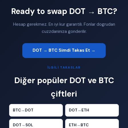
Ready to swap DOT → BTC?
Hesap gerekmez. En iyi kur garantili. Fonlar dogrudan
cuzzdaniniza gonderilir.
DOT → BTC Simdi Takas Et →
İLGILI TAKASLAR
Diğer popüler DOT ve BTC
çiftleri
BTC
→
DOT
DOT
→
ETH
DOT
→
SOL
ETH
→
BTC