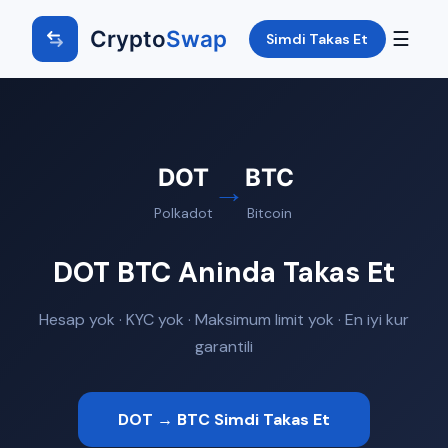
Crypto
Swap
☰
Simdi Takas Et
DOT
BTC
→
Polkadot
Bitcoin
DOT BTC Aninda Takas Et
Hesap yok · KYC yok · Maksimum limit yok · En iyi kur
garantili
DOT → BTC Simdi Takas Et