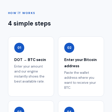
HOW IT WORKS
4 simple steps
01
02
DOT → BTC secin
Enter your Bitcoin
address
Enter your amount
and our engine
Paste the wallet
instantly shows the
address where you
best available rate.
want to receive your
BTC.
03
04