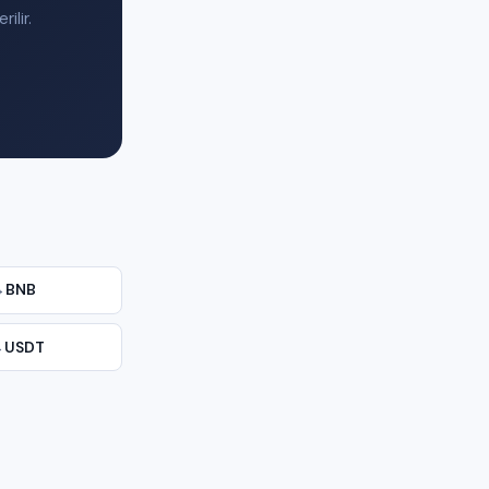
ilir.
→
BNB
→
USDT