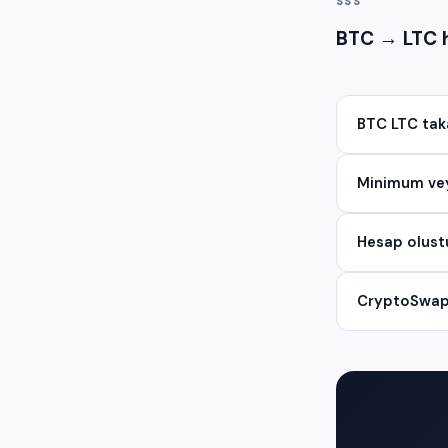
SSS
BTC → LTC h
BTC LTC tak
Minimum vey
Hesap olust
CryptoSwap e