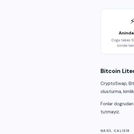
Aninda
Cogu takas 1
icinde ta
Bitcoin Lite
CryptoSwap, Bitc
olusturma, kimli
Fonlar dogrudan 
tutmayiz.
NASIL CALISIR