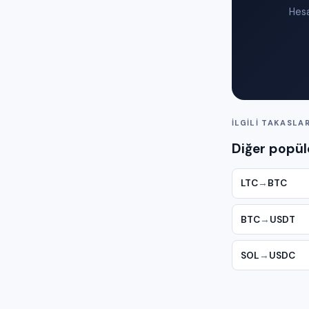
Hesa
İLGILI TAKASLA
Diğer popüle
LTC
→
BTC
BTC
→
USDT
SOL
→
USDC