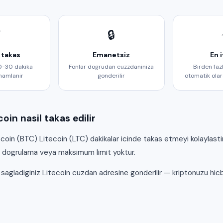
⚡
🔒
 takas
Emanetsiz
En i
0-30 dakika
Fonlar dogrudan cuzzdaniniza
Birden fazl
mamlanir
gonderilir
otomatik olara
coin nasil takas edilir
oin (BTC) Litecoin (LTC) dakikalar icinde takas etmeyi kolaylastir
k dogrulama veya maksimum limit yoktur.
sagladiginiz Litecoin cuzdan adresine gonderilir — kriptonuzu hic