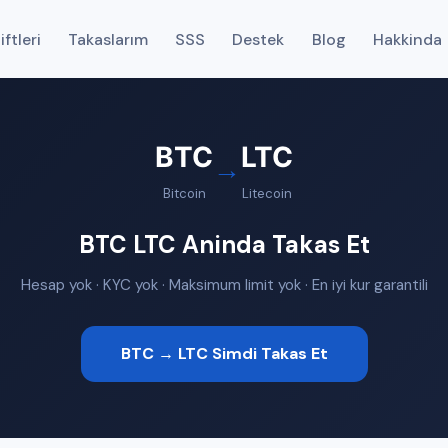
ftleri
Takaslarım
SSS
Destek
Blog
Hakkinda
BTC
LTC
→
Bitcoin
Litecoin
BTC LTC Aninda Takas Et
Hesap yok · KYC yok · Maksimum limit yok · En iyi kur garantili
BTC → LTC Simdi Takas Et