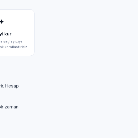
✦
yi kur
a saglayiciyi
k karsilastiririz
ir. Hesap
bir zaman