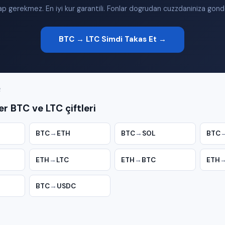
p gerekmez. En iyi kur garantili. Fonlar dogrudan cuzzdaniniza gonder
BTC → LTC Simdi Takas Et →
R
r BTC ve LTC çiftleri
BTC
→
ETH
BTC
→
SOL
BTC
ETH
→
LTC
ETH
→
BTC
ETH
BTC
→
USDC