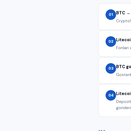
BTC → 
01
CryptoS
Litecoi
02
Fonlari 
BTC go
03
Gosteri
Litecoi
04
Depozit
gonderir