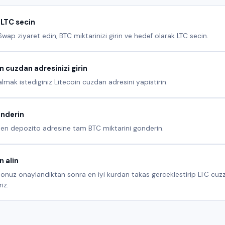
LTC secin
wap ziyaret edin, BTC miktarinizi girin ve hedef olarak LTC secin.
n cuzdan adresinizi girin
almak istediginiz Litecoin cuzdan adresini yapistirin.
nderin
len depozito adresine tam BTC miktarini gonderin.
n alin
onuz onaylandiktan sonra en iyi kurdan takas gerceklestirip LTC cuz
iz.