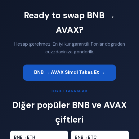
Ready to swap BNB →
AVAX?
Hesap gerekmez. En iyi kur garantili. Fonlar dogrudan
cuzzdaniniza gonderilir.
BNB → AVAX Simdi Takas Et →
İLGILI TAKASLAR
Diğer popüler BNB ve AVAX
çiftleri
BNB
→
ETH
BNB
→
BTC