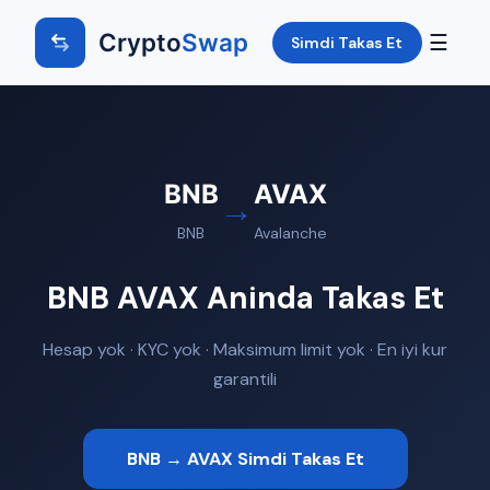
Crypto
Swap
☰
Simdi Takas Et
BNB
AVAX
→
BNB
Avalanche
BNB AVAX Aninda Takas Et
Hesap yok · KYC yok · Maksimum limit yok · En iyi kur
garantili
BNB → AVAX Simdi Takas Et