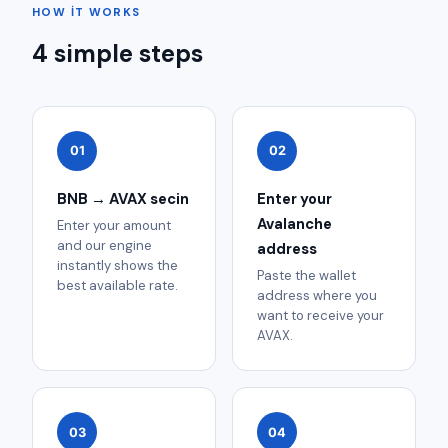
HOW IT WORKS
4 simple steps
01
02
BNB → AVAX secin
Enter your
Avalanche
Enter your amount
and our engine
address
instantly shows the
Paste the wallet
best available rate.
address where you
want to receive your
AVAX.
03
04