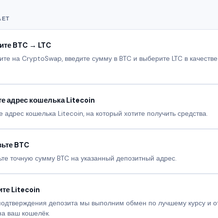
АЕТ
ите BTC → LTC
те на CryptoSwap, введите сумму в BTC и выберите LTC в качестве
е адрес кошелька Litecoin
е адрес кошелька Litecoin, на который хотите получить средства.
вьте BTC
те точную сумму BTC на указанный депозитный адрес.
те Litecoin
подтверждения депозита мы выполним обмен по лучшему курсу и о
на ваш кошелёк.