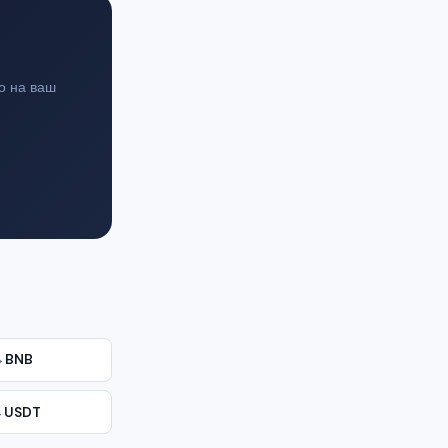
о на ваш
→
BNB
→
USDT