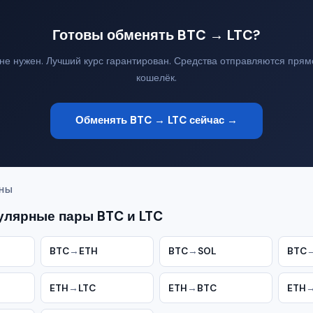
Готовы обменять BTC → LTC?
 не нужен. Лучший курс гарантирован. Средства отправляются прям
кошелёк.
Обменять BTC → LTC сейчас →
ЕНЫ
улярные пары BTC и LTC
BTC
→
ETH
BTC
→
SOL
BTC
ETH
→
LTC
ETH
→
BTC
ETH