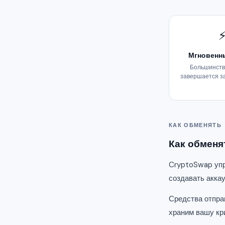
Мгновенн
Большинств
завершается з
КАК ОБМЕНЯТЬ
Как обменят
CryptoSwap упро
создавать акка
Средства отпра
храним вашу кр