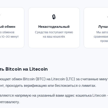
⚡
🔒
ый обмен
Некастодиальный
Лучш
о обменов
Средства поступают прямо
Мы авто
а 10-30 минут
на ваш кошелёк
сравнивае
пров
ь Bitcoin на Litecoin
щает обмен Bitcoin (BTC) на Litecoin (LTC) за считанные мину
унт, проходить верификацию или беспокоиться о лимитах.
вляются напрямую на указанный вами адрес кошелька Litecoin 
иптовалюту.