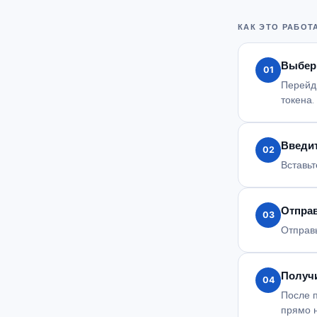
КАК ЭТО РАБОТ
Выбер
01
Перейди
токена.
Введит
02
Вставьт
Отпра
03
Отправь
Получи
04
После 
прямо 