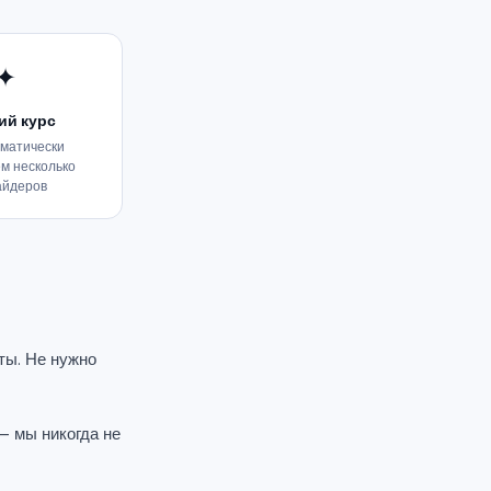
✦
ий курс
матически
м несколько
айдеров
ты. Не нужно
— мы никогда не