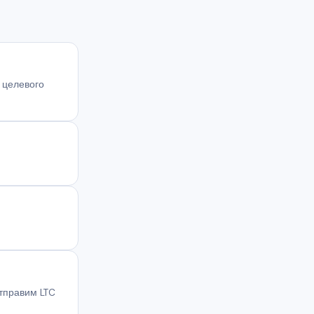
 целевого
тправим LTC