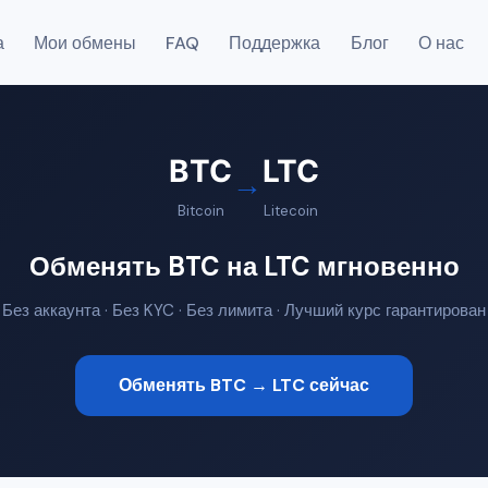
а
Мои обмены
FAQ
Поддержка
Блог
О нас
BTC
LTC
→
Bitcoin
Litecoin
Обменять BTC на LTC мгновенно
Без аккаунта · Без KYC · Без лимита · Лучший курс гарантирован
Обменять BTC → LTC сейчас