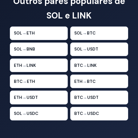
Outros pares populares de
SOL e LINK
SOL
→
ETH
SOL
→
BTC
SOL
→
BNB
SOL
→
USDT
ETH
→
LINK
BTC
→
LINK
BTC
→
ETH
ETH
→
BTC
ETH
→
USDT
BTC
→
USDT
SOL
→
USDC
BTC
→
USDC