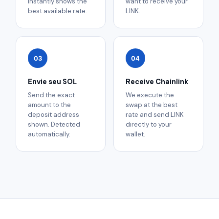
instantly shows the
want to receive your
best available rate.
LINK.
03
04
Envie seu SOL
Receive Chainlink
Send the exact
We execute the
amount to the
swap at the best
deposit address
rate and send LINK
shown. Detected
directly to your
automatically.
wallet.