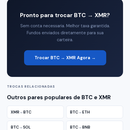
Pronto para trocar BTC → XMR?
Sem conta necessaria. Melhor taxa garantida.
Fundos enviados diretamente para sua
carteira.
Trocar BTC → XMR Agora →
TROCAS RELACIONADAS
Outros pares populares de BTC e XMR
XMR
→
BTC
BTC
→
ETH
BTC
→
SOL
BTC
→
BNB