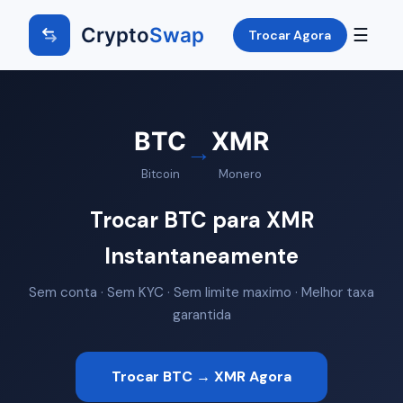
Crypto
Swap
☰
Trocar Agora
BTC
XMR
→
Bitcoin
Monero
Trocar BTC para XMR
Instantaneamente
Sem conta · Sem KYC · Sem limite maximo · Melhor taxa
garantida
Trocar BTC → XMR Agora