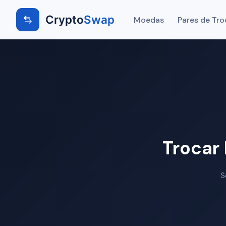
Crypto
Swap
Moedas
Pares de Tro
Trocar
S