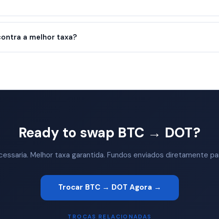
ntra a melhor taxa?
Ready to swap BTC → DOT?
ssaria. Melhor taxa garantida. Fundos enviados diretamente par
Trocar BTC → DOT Agora →
TROCAS RELACIONADAS