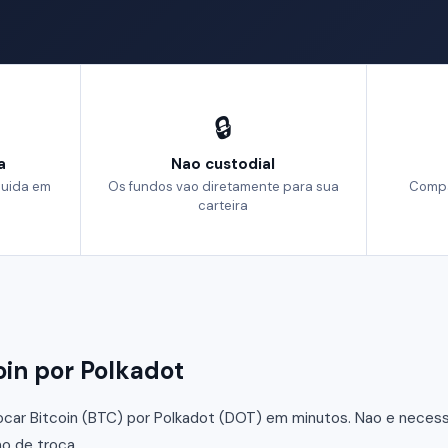
🔒
a
Nao custodial
luida em
Os fundos vao diretamente para sua
Compa
carteira
oin por Polkadot
car Bitcoin (BTC) por Polkadot (DOT) em minutos. Nao e necessar
o de troca.