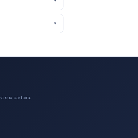
▼
▼
a sua carteira.