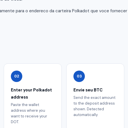
tamente para o endereco da carteira Polkadot que voce fornece
02
03
Enter your Polkadot
Envie seu BTC
address
Send the exact amount
to the deposit address
Paste the wallet
shown. Detected
address where you
automatically.
want to receive your
DOT.