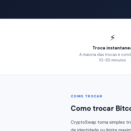
⚡
Troca instantane
A maioria das trocas e conc
10-30 minutos
COMO TROCAR
Como trocar Bitc
CryptoSwap torna simples tro
de identidade ou limite maxim