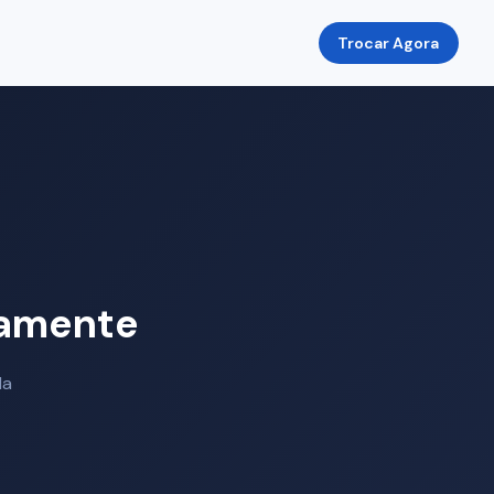
Trocar Agora
eamente
da