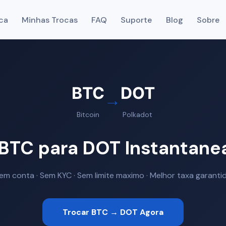
ca
Minhas Trocas
FAQ
Suporte
Blog
Sobre
BTC
DOT
→
Bitcoin
Polkadot
 BTC para DOT Instantan
em conta · Sem KYC · Sem limite maximo · Melhor taxa garanti
Trocar BTC → DOT Agora