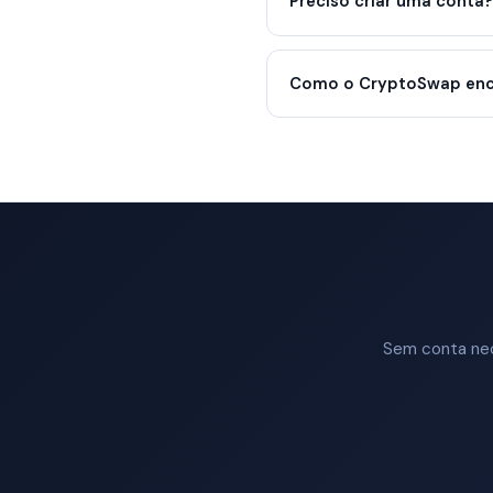
Preciso criar uma conta?
Como o CryptoSwap enco
Sem conta nece