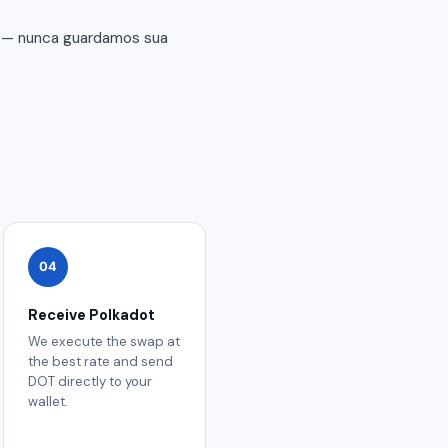
r — nunca guardamos sua
04
Receive Polkadot
We execute the swap at
the best rate and send
DOT directly to your
wallet.