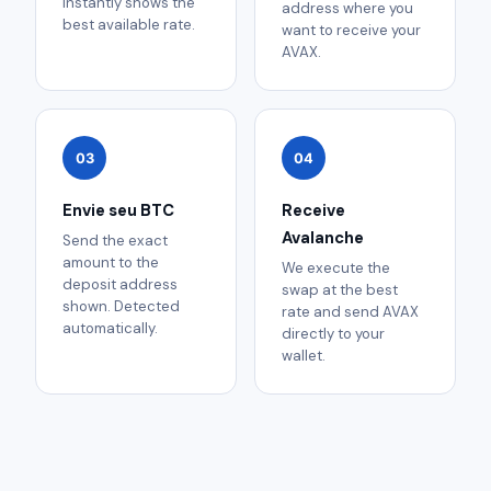
instantly shows the
address where you
best available rate.
want to receive your
AVAX.
03
04
Envie seu BTC
Receive
Avalanche
Send the exact
amount to the
We execute the
deposit address
swap at the best
shown. Detected
rate and send AVAX
automatically.
directly to your
wallet.