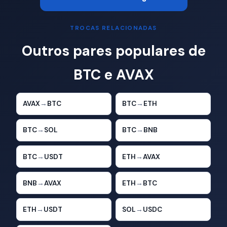
TROCAS RELACIONADAS
Outros pares populares de
BTC e AVAX
AVAX
→
BTC
BTC
→
ETH
BTC
→
SOL
BTC
→
BNB
BTC
→
USDT
ETH
→
AVAX
BNB
→
AVAX
ETH
→
BTC
ETH
→
USDT
SOL
→
USDC