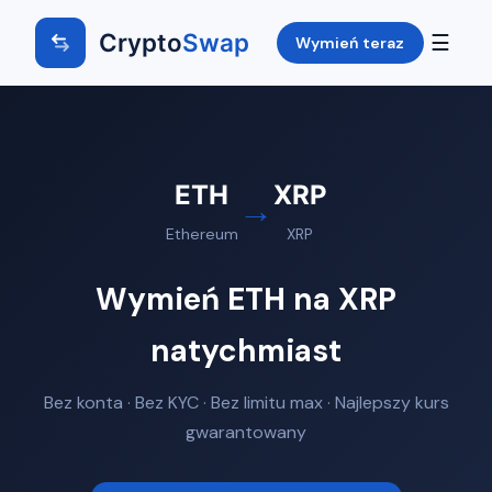
Crypto
Swap
☰
Wymień teraz
ETH
XRP
→
Ethereum
XRP
Wymień ETH na XRP
natychmiast
Bez konta · Bez KYC · Bez limitu max · Najlepszy kurs
gwarantowany