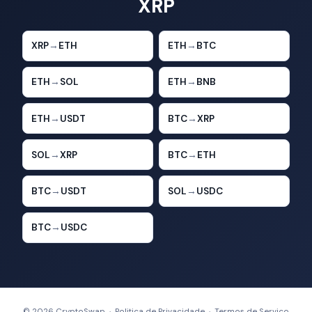
XRP
XRP
→
ETH
ETH
→
BTC
ETH
→
SOL
ETH
→
BNB
ETH
→
USDT
BTC
→
XRP
SOL
→
XRP
BTC
→
ETH
BTC
→
USDT
SOL
→
USDC
BTC
→
USDC
© 2026 CryptoSwap ·
Politica de Privacidade
·
Termos de Servico