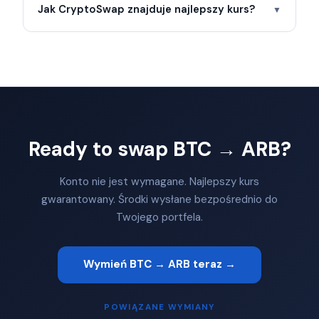
Jak CryptoSwap znajduje najlepszy kurs?
▼
Ready to swap BTC → ARB?
Konto nie jest wymagane. Najlepszy kurs
gwarantowany. Środki wysłane bezpośrednio do
Twojego portfela.
Wymień BTC → ARB teraz →
POWIĄZANE WYMIANY