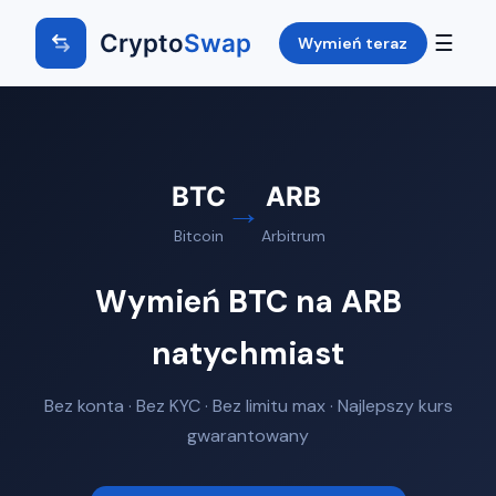
Crypto
Swap
☰
Wymień teraz
BTC
ARB
→
Bitcoin
Arbitrum
Wymień BTC na ARB
natychmiast
Bez konta · Bez KYC · Bez limitu max · Najlepszy kurs
gwarantowany