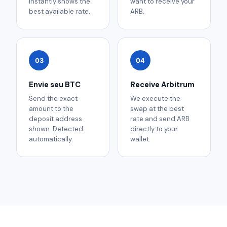
instantly shows the
want to receive your
best available rate.
ARB.
03
04
Envie seu BTC
Receive Arbitrum
Send the exact
We execute the
amount to the
swap at the best
deposit address
rate and send ARB
shown. Detected
directly to your
automatically.
wallet.