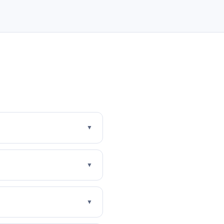
▼
▼
▼