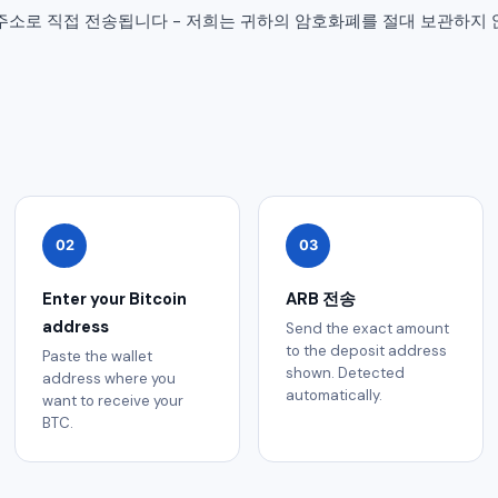
지갑 주소로 직접 전송됩니다 - 저희는 귀하의 암호화폐를 절대 보관하지 
02
03
Enter your Bitcoin
ARB 전송
address
Send the exact amount
to the deposit address
Paste the wallet
shown. Detected
address where you
automatically.
want to receive your
BTC.