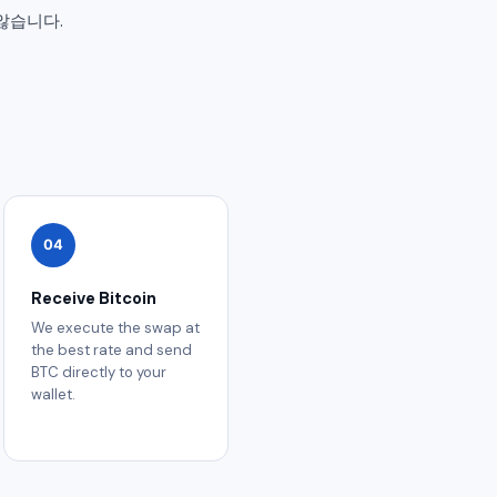
않습니다.
04
Receive Bitcoin
We execute the swap at
the best rate and send
BTC directly to your
wallet.