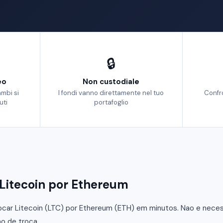
🔒
eo
Non custodiale
ambi si
I fondi vanno direttamente nel tuo
Confr
uti
portafoglio
Litecoin por Ethereum
car Litecoin (LTC) por Ethereum (ETH) em minutos. Nao e necessa
o de troca.