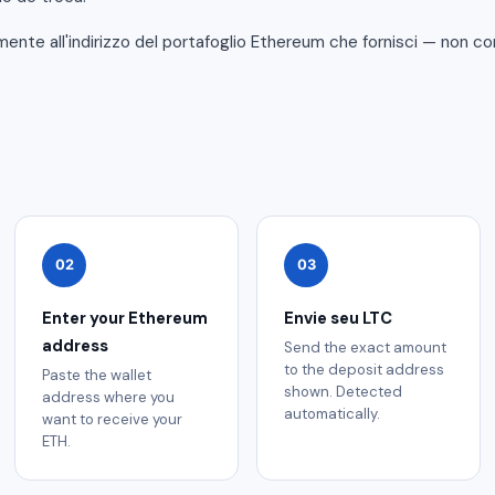
amente all'indirizzo del portafoglio Ethereum che fornisci — non c
02
03
Enter your Ethereum
Envie seu LTC
address
Send the exact amount
to the deposit address
Paste the wallet
shown. Detected
address where you
automatically.
want to receive your
ETH.