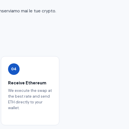
onserviamo mai le tue crypto.
04
Receive Ethereum
We execute the swap at
the best rate and send
ETH directly to your
wallet.