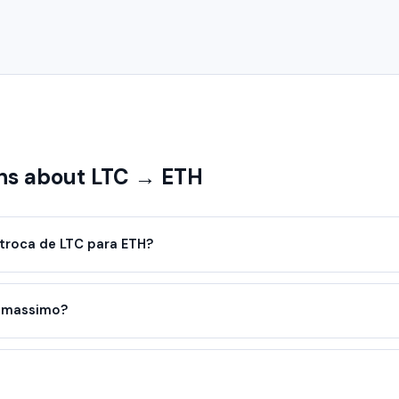
s about LTC → ETH
troca de LTC para ETH?
o massimo?