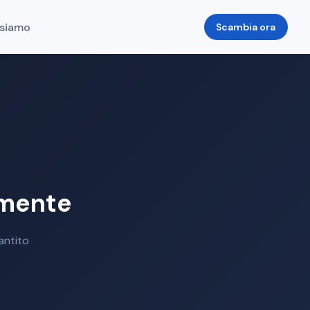
 siamo
Scambia ora
amente
antito