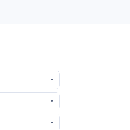
▼
▼
▼