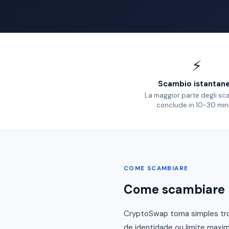
⚡
Scambio istantan
La maggior parte degli sc
conclude in 10-30 min
COME SCAMBIARE
Come scambiare 
CryptoSwap torna simples tro
de identidade ou limite maxim