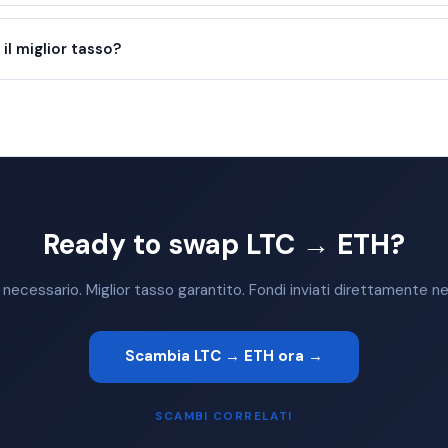
l miglior tasso?
Ready to swap LTC → ETH?
ecessario. Miglior tasso garantito. Fondi inviati direttamente nel
Scambia LTC → ETH ora →
SCAMBI CORRELATI