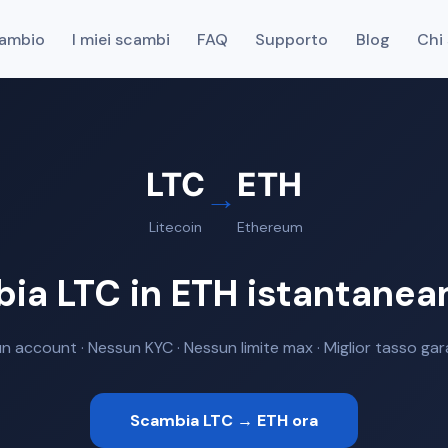
cambio
I miei scambi
FAQ
Supporto
Blog
Chi
LTC
ETH
→
Litecoin
Ethereum
ia LTC in ETH istantane
n account · Nessun KYC · Nessun limite max · Miglior tasso gar
Scambia LTC → ETH ora