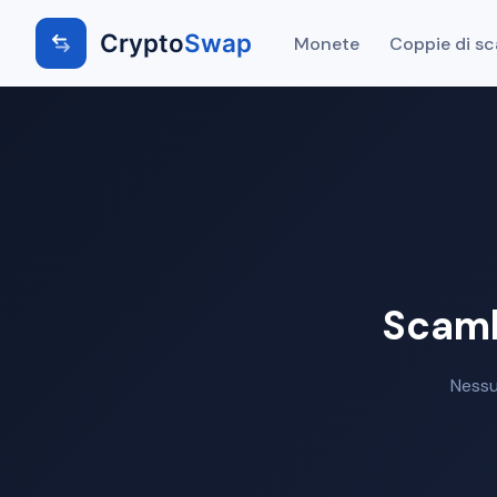
Crypto
Swap
Monete
Coppie di s
Scamb
Nessu