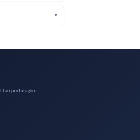
▼
 tuo portafoglio.