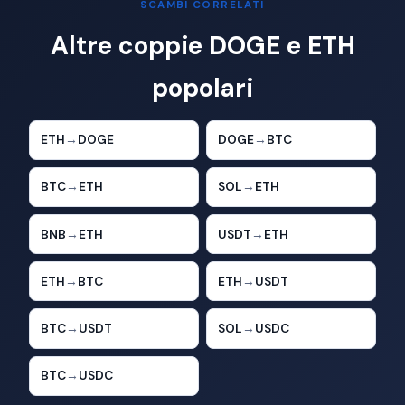
SCAMBI CORRELATI
Altre coppie DOGE e ETH
popolari
ETH
→
DOGE
DOGE
→
BTC
BTC
→
ETH
SOL
→
ETH
BNB
→
ETH
USDT
→
ETH
ETH
→
BTC
ETH
→
USDT
BTC
→
USDT
SOL
→
USDC
BTC
→
USDC