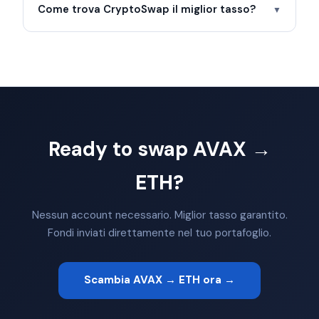
Come trova CryptoSwap il miglior tasso?
▼
Ready to swap AVAX →
ETH?
Nessun account necessario. Miglior tasso garantito.
Fondi inviati direttamente nel tuo portafoglio.
Scambia AVAX → ETH ora →