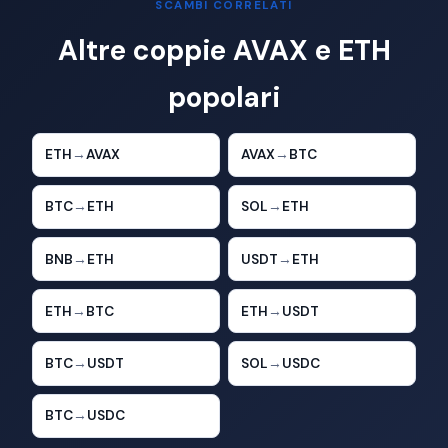
SCAMBI CORRELATI
Altre coppie AVAX e ETH
popolari
ETH
→
AVAX
AVAX
→
BTC
BTC
→
ETH
SOL
→
ETH
BNB
→
ETH
USDT
→
ETH
ETH
→
BTC
ETH
→
USDT
BTC
→
USDT
SOL
→
USDC
BTC
→
USDC