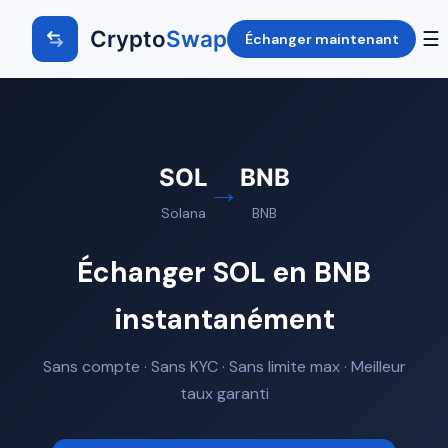
Crypto
Swap
☰
Échanger maintenant
SOL
BNB
→
Solana
BNB
Échanger SOL en BNB
instantanément
Sans compte · Sans KYC · Sans limite max · Meilleur
taux garanti