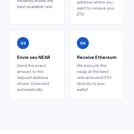
instantly shows the
address where you
best available rate.
want to receive your
ETH.
03
04
Envie seu NEAR
Receive Ethereum
Send the exact
We execute the
amount to the
swap at the best
deposit address
rate and send ETH
shown. Detected
directly to your
automatically.
wallet.