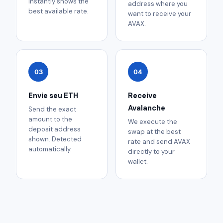
instantly shows the
address where you
best available rate.
want to receive your
AVAX.
03
04
Envie seu ETH
Receive
Avalanche
Send the exact
amount to the
We execute the
deposit address
swap at the best
shown. Detected
rate and send AVAX
automatically.
directly to your
wallet.