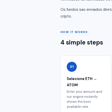
Os fundos sao enviados dire
cripto.
HOW IT WORKS
4 simple steps
01
Selecione ETH →
ATOM
Enter your amount and
our engine instantly
shows the best
available rate.