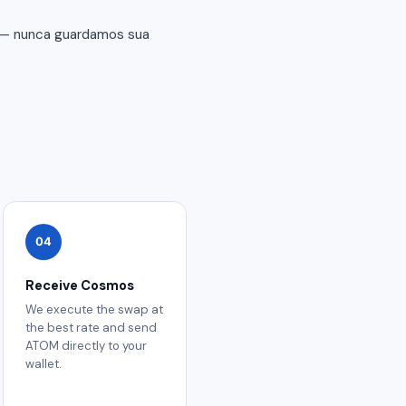
 — nunca guardamos sua
04
Receive Cosmos
We execute the swap at
the best rate and send
ATOM directly to your
wallet.