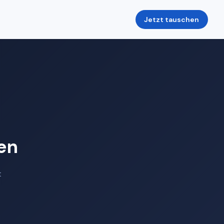
Jetzt tauschen
en
t