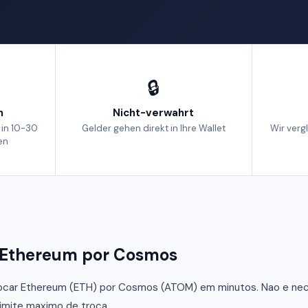
🔒
h
Nicht-verwahrt
 in 10-30
Gelder gehen direkt in Ihre Wallet
Wir verg
en
 Ethereum por Cosmos
ocar Ethereum (ETH) por Cosmos (ATOM) em minutos. Nao e nece
limite maximo de troca.