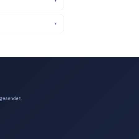
▼
▼
t gesendet.