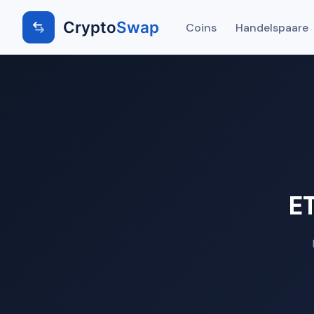
Crypto
Swap
Coins
Handelspaare
E