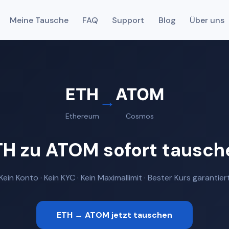
Meine Tausche
FAQ
Support
Blog
Über uns
ETH
ATOM
→
Ethereum
Cosmos
TH zu ATOM sofort tausch
Kein Konto · Kein KYC · Kein Maximallimit · Bester Kurs garantier
ETH → ATOM jetzt tauschen