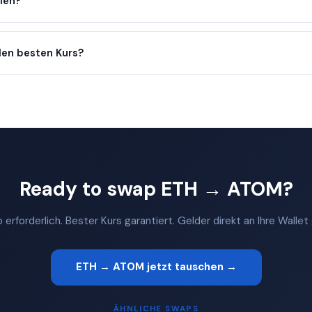
llen?
en besten Kurs?
Ready to swap ETH → ATOM?
 erforderlich. Bester Kurs garantiert. Gelder direkt an Ihre Walle
ETH → ATOM jetzt tauschen →
ÄHNLICHE SWAPS