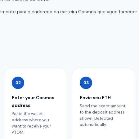
tamente para o endereco da carteira Cosmos que voce fornecer
02
03
Enter your Cosmos
Envie seu ETH
address
Send the exact amount
to the deposit address
Paste the wallet
shown. Detected
address where you
automatically.
want to receive your
ATOM.