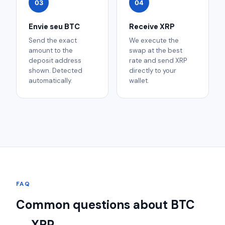
03
04
Envie seu BTC
Receive XRP
Send the exact
We execute the
amount to the
swap at the best
deposit address
rate and send XRP
shown. Detected
directly to your
automatically.
wallet.
FAQ
Common questions about BTC
→ XRP