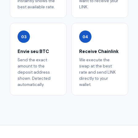
instantly shows the
want to receive your
best available rate.
LINK.
03
04
Envie seu BTC
Receive Chainlink
Send the exact
We execute the
amount to the
swap at the best
deposit address
rate and send LINK
shown. Detected
directly to your
automatically.
wallet.