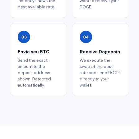
instantly shows the
want to receive your
best available rate.
DOGE.
03
04
Envie seu BTC
Receive Dogecoin
Send the exact
We execute the
amount to the
swap at the best
deposit address
rate and send DOGE
shown. Detected
directly to your
automatically.
wallet.