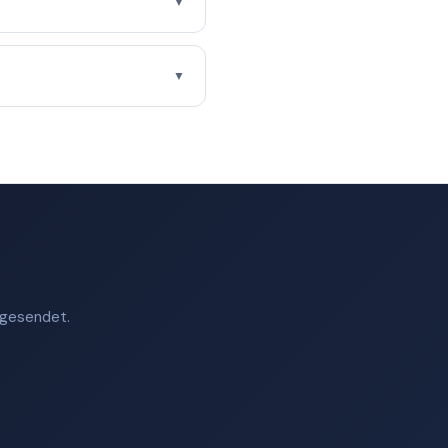
▼
▼
t gesendet.