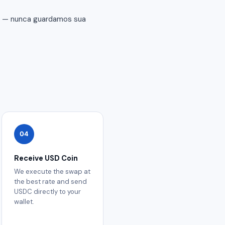
er — nunca guardamos sua
04
Receive USD Coin
We execute the swap at
the best rate and send
USDC directly to your
wallet.