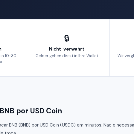
🔒
h
Nicht-verwahrt
 in 10-30
Gelder gehen direkt in Ihre Wallet
Wir verg
en
 BNB por USD Coin
car BNB (BNB) por USD Coin (USDC) em minutos. Nao e necessario
e troca.