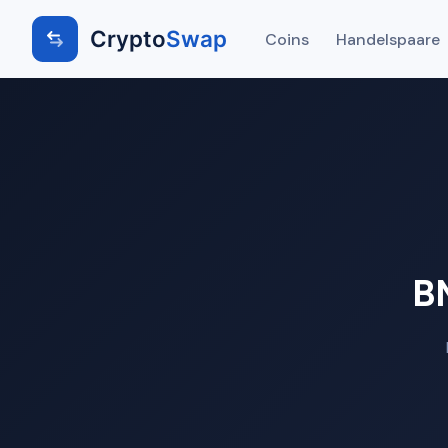
Crypto
Swap
Coins
Handelspaare
B