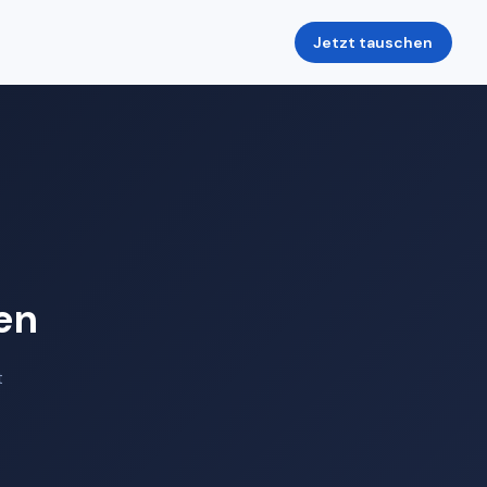
Jetzt tauschen
en
t