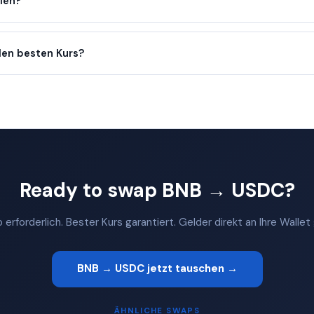
llen?
en besten Kurs?
Ready to swap BNB → USDC?
 erforderlich. Bester Kurs garantiert. Gelder direkt an Ihre Walle
BNB → USDC jetzt tauschen →
ÄHNLICHE SWAPS