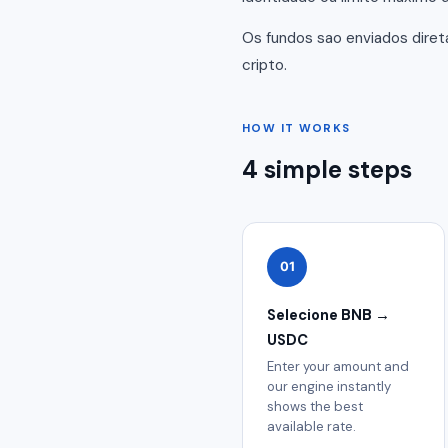
Os fundos sao enviados dire
cripto.
HOW IT WORKS
4 simple steps
01
Selecione BNB →
USDC
Enter your amount and
our engine instantly
shows the best
available rate.