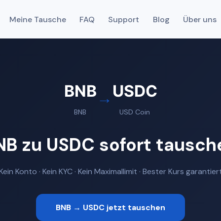
Meine Tausche
FAQ
Support
Blog
Über uns
BNB
USDC
→
BNB
USD Coin
NB zu USDC sofort tausch
Kein Konto · Kein KYC · Kein Maximallimit · Bester Kurs garantier
BNB → USDC jetzt tauschen