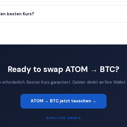
en besten Kurs?
Ready to swap ATOM → BTC?
 erforderlich. Bester Kurs garantiert. Gelder direkt an Ihre Walle
ATOM → BTC jetzt tauschen →
ÄHNLICHE SWAPS