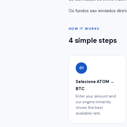
Os fundos sao enviados diret
HOW IT WORKS
4 simple steps
01
Selecione ATOM →
BTC
Enter your amount and
our engine instantly
shows the best
available rate.