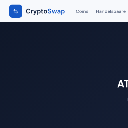
Crypto
Swap
Coins
Handelspaare
A