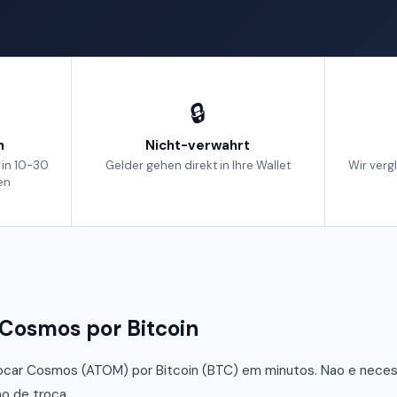
🔒
h
Nicht-verwahrt
 in 10-30
Gelder gehen direkt in Ihre Wallet
Wir verg
en
Cosmos por Bitcoin
car Cosmos (ATOM) por Bitcoin (BTC) em minutos. Nao e necessa
o de troca.