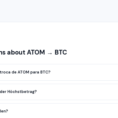
ns about ATOM → BTC
troca de ATOM para BTC?
oder Höchstbetrag?
llen?