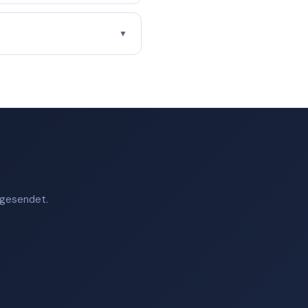
▼
t gesendet.