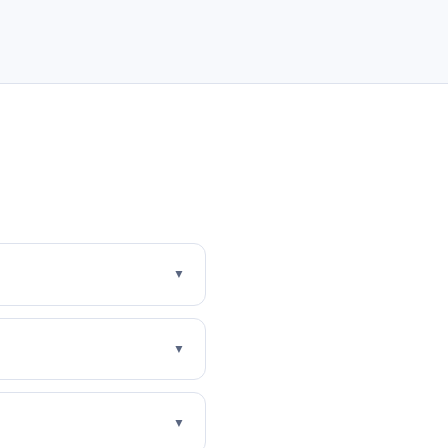
▼
▼
▼