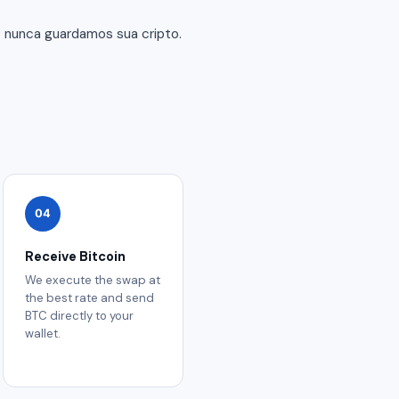
— nunca guardamos sua cripto.
04
Receive Bitcoin
We execute the swap at
the best rate and send
BTC directly to your
wallet.