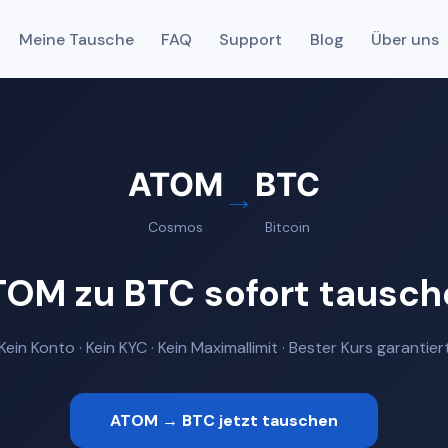
Meine Tausche
FAQ
Support
Blog
Über uns
ATOM
BTC
→
Cosmos
Bitcoin
TOM zu BTC sofort tausch
Kein Konto · Kein KYC · Kein Maximallimit · Bester Kurs garantier
ATOM → BTC jetzt tauschen