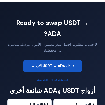
Ready to swap USDT →
ADA?
لا حساب مطلوب. أفضل سعر مضمون. الأموال مرسلة مباشرة
إلى محفظتك.
تبادل USDT → ADA الآن →
عمليات تبادل ذات صلة
أزواج USDT وADA شائعة أخرى
ETH
→
USDT
USDT
→
ADA