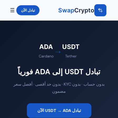
Swap
Crypto
☰
تبادل الآن
ADA
USDT
→
Cardano
Tether
تبادل USDT إلى ADA فورياً
بدون حساب · بدون KYC · بدون حد أقصى · أفضل سعر
مضمون
تبادل USDT → ADA الآن