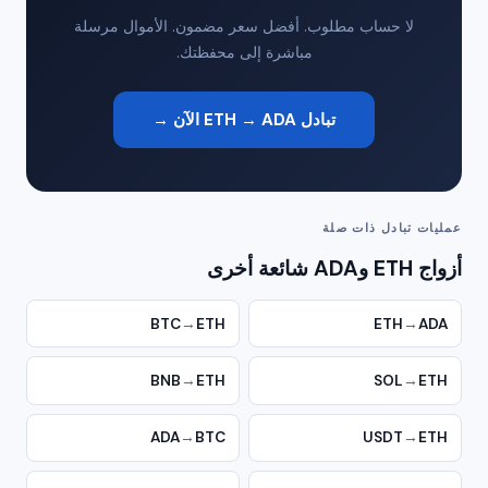
لا حساب مطلوب. أفضل سعر مضمون. الأموال مرسلة
مباشرة إلى محفظتك.
تبادل ETH → ADA الآن →
عمليات تبادل ذات صلة
أزواج ETH وADA شائعة أخرى
BTC
→
ETH
ETH
→
ADA
BNB
→
ETH
SOL
→
ETH
ADA
→
BTC
USDT
→
ETH