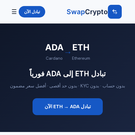
Swap
Crypto
☰
تبادل الآن
ADA
ETH
→
Cardano
Ethereum
تبادل ETH إلى ADA فورياً
بدون حساب · بدون KYC · بدون حد أقصى · أفضل سعر مضمون
تبادل ETH → ADA الآن