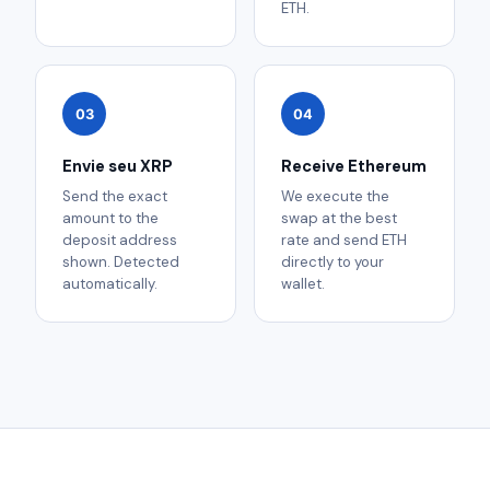
ETH.
03
04
Envie seu XRP
Receive Ethereum
Send the exact
We execute the
amount to the
swap at the best
deposit address
rate and send ETH
shown. Detected
directly to your
automatically.
wallet.