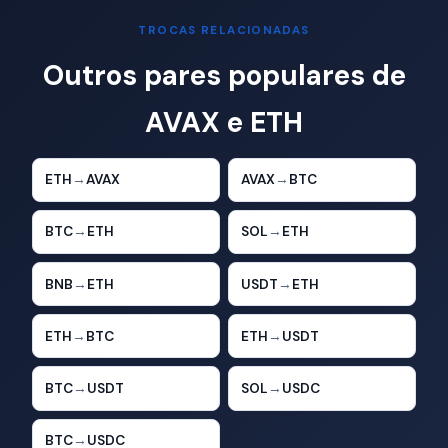
TROCAS RELACIONADAS
Outros pares populares de
AVAX e ETH
ETH
→
AVAX
AVAX
→
BTC
BTC
→
ETH
SOL
→
ETH
BNB
→
ETH
USDT
→
ETH
ETH
→
BTC
ETH
→
USDT
BTC
→
USDT
SOL
→
USDC
BTC
→
USDC