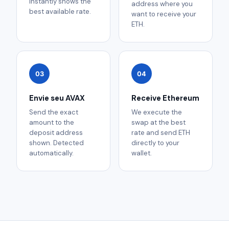
instantly shows the
address where you
best available rate.
want to receive your
ETH.
03
04
Envie seu AVAX
Receive Ethereum
Send the exact
We execute the
amount to the
swap at the best
deposit address
rate and send ETH
shown. Detected
directly to your
automatically.
wallet.