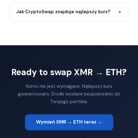
Jak CryptoSwap znajduje najlepszy kurs?
▼
Ready to swap XMR → ETH?
Konto nie jest wymagane. Najlepszy kurs
gwarantowany. Środki wysłane bezpośrednio do
Twojego portfela.
Wymień XMR → ETH teraz →