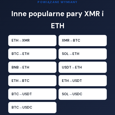
POWIĄZANE WYMIANY
Inne popularne pary XMR i
ETH
ETH
→
XMR
XMR
→
BTC
BTC
→
ETH
SOL
→
ETH
BNB
→
ETH
USDT
→
ETH
ETH
→
BTC
ETH
→
USDT
BTC
→
USDT
SOL
→
USDC
BTC
→
USDC