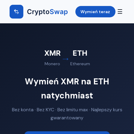
Crypto
Swap
☰
Wymień teraz
XMR
ETH
→
Monero
Ethereum
Wymień XMR na ETH
natychmiast
Bez konta · Bez KYC · Bez limitu max · Najlepszy kurs
gwarantowany