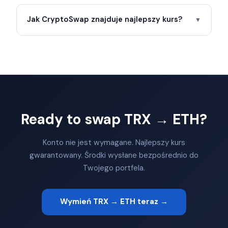
Jak CryptoSwap znajduje najlepszy kurs?
▼
Ready to swap TRX → ETH?
Konto nie jest wymagane. Najlepszy kurs
gwarantowany. Środki wysłane bezpośrednio do
Twojego portfela.
Wymień TRX → ETH teraz →