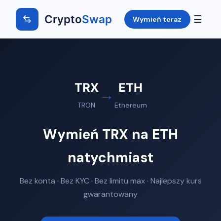
Crypto
Swap
☰
Wymień teraz
TRX
ETH
→
TRON
Ethereum
Wymień TRX na ETH
natychmiast
Bez konta · Bez KYC · Bez limitu max · Najlepszy kurs
gwarantowany