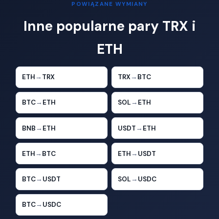
POWIĄZANE WYMIANY
Inne popularne pary TRX i
ETH
ETH
→
TRX
TRX
→
BTC
BTC
→
ETH
SOL
→
ETH
BNB
→
ETH
USDT
→
ETH
ETH
→
BTC
ETH
→
USDT
BTC
→
USDT
SOL
→
USDC
BTC
→
USDC