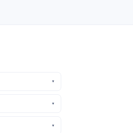
▼
▼
▼