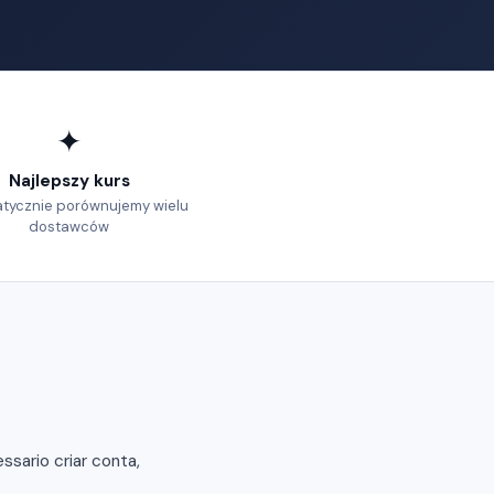
✦
Najlepszy kurs
tycznie porównujemy wielu
dostawców
sario criar conta,