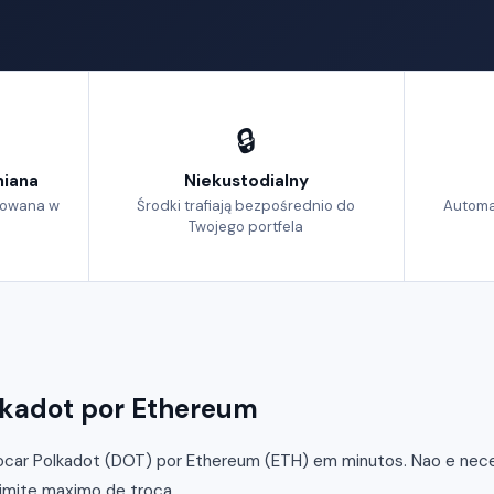
🔒
iana
Niekustodialny
izowana w
Środki trafiają bezpośrednio do
Automa
Twojego portfela
lkadot por Ethereum
car Polkadot (DOT) por Ethereum (ETH) em minutos. Nao e neces
limite maximo de troca.