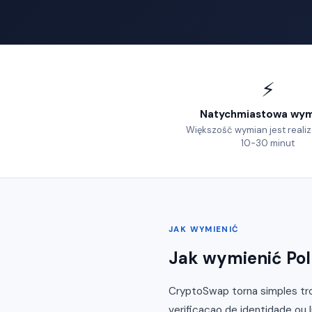
⚡
Natychmiastowa wym
Większość wymian jest real
10-30 minut
JAK WYMIENIĆ
Jak wymienić Po
CryptoSwap torna simples tro
verificacao de identidade ou 