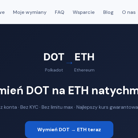
we
Moje wymiany
FAQ
Wsparcie
Blog
O nas
DOT
ETH
→
Polkadot
Ethereum
ień DOT na ETH natychm
z konta · Bez KYC · Bez limitu max · Najlepszy kurs gwarantow
Wymień DOT → ETH teraz