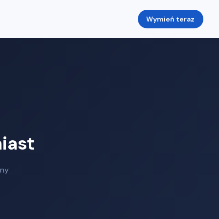
Wymień teraz
iast
any