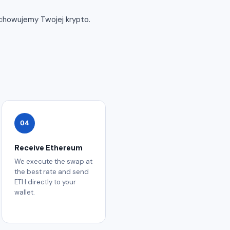
echowujemy Twojej krypto.
04
Receive Ethereum
We execute the swap at
the best rate and send
ETH directly to your
wallet.