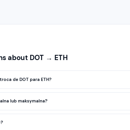
ns about DOT → ETH
troca de DOT para ETH?
malna lub maksymalna?
o?