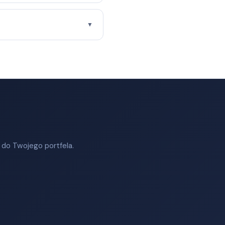
▼
 do Twojego portfela.