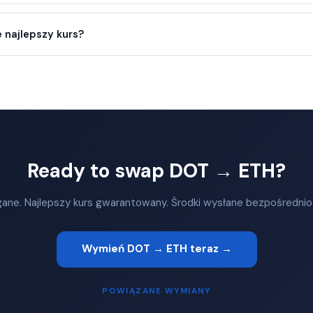
 najlepszy kurs?
Ready to swap DOT → ETH?
ane. Najlepszy kurs gwarantowany. Środki wysłane bezpośrednio
Wymień DOT → ETH teraz →
POWIĄZANE WYMIANY