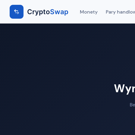
Crypto
Swap
Monety
Pary handlo
Wym
Be