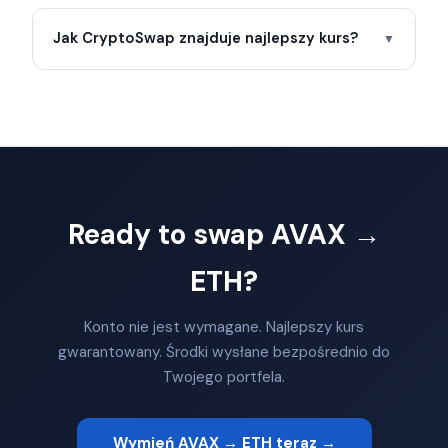
Jak CryptoSwap znajduje najlepszy kurs?
▼
Ready to swap AVAX →
ETH?
Konto nie jest wymagane. Najlepszy kurs
gwarantowany. Środki wysłane bezpośrednio do
Twojego portfela.
Wymień AVAX → ETH teraz →