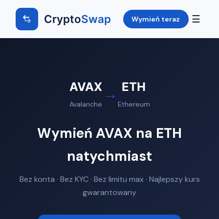
Crypto
Swap
☰
Wymień teraz
AVAX
ETH
→
Avalanche
Ethereum
Wymień AVAX na ETH
natychmiast
Bez konta · Bez KYC · Bez limitu max · Najlepszy kurs
gwarantowany