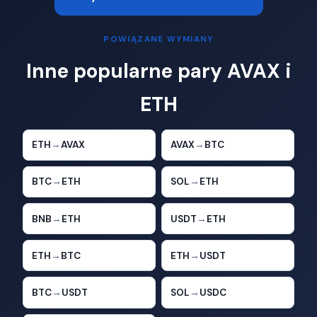
POWIĄZANE WYMIANY
Inne popularne pary AVAX i
ETH
ETH
→
AVAX
AVAX
→
BTC
BTC
→
ETH
SOL
→
ETH
BNB
→
ETH
USDT
→
ETH
ETH
→
BTC
ETH
→
USDT
BTC
→
USDT
SOL
→
USDC