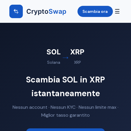
Crypto
Swap
☰
Scambia ora
SOL
XRP
→
Solana
XRP
Scambia SOL in XRP
istantaneamente
Nessun account · Nessun KYC · Nessun limite max ·
Miglior tasso garantito