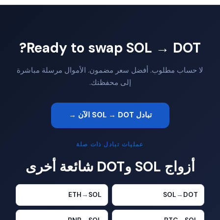
Ready to swap SOL → DOT?
لا حساب مطلوب. أفضل سعر مضمون. الأموال مرسلة مباشرة
إلى محفظتك.
تبادل SOL → DOT الآن →
عمليات تبادل ذات صلة
أزواج SOL وDOT شائعة أخرى
ETH
→
SOL
SOL
→
DOT