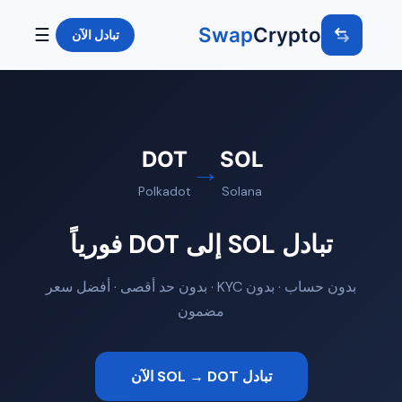
Swap
Crypto
☰
تبادل الآن
DOT
SOL
→
Polkadot
Solana
تبادل SOL إلى DOT فورياً
بدون حساب · بدون KYC · بدون حد أقصى · أفضل سعر
مضمون
تبادل SOL → DOT الآن